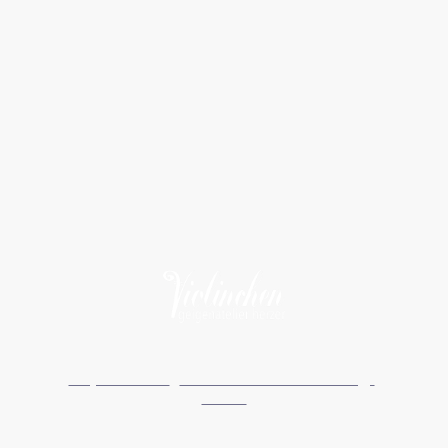
Impressum
I
Datenschutzerklärung
I
AGBs
©Urheberrecht. Alle Rechte