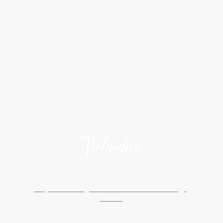
Impressum
I
Datenschutzerklärung
I
AGBs
©Urheberrecht. Alle Rechte