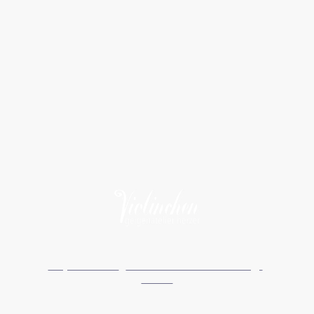
Impressum
I
Datenschutzerklärung
I
AGBs
©Urheberrecht. Alle Rechte